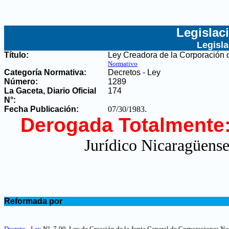
Legislac
Legisl
Título:
Ley Creadora de la Corporación
Normativo
Categoría Normativa:
Decretos - Ley
Número:
1289
La Gaceta, Diario Oficial
174
N°
:
Fecha Publicación:
07/30/1983
.
Derogada Totalmente
Jurídico Nicaragüense
.
Reformada por
.
Decreto - Ley
N°. 7-90, Ley de Creación de la Junta General de Corporaciones Na