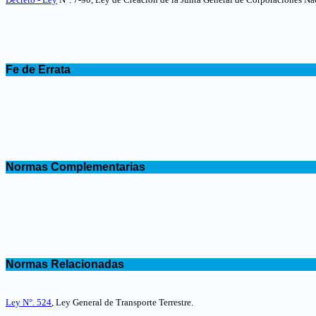
.
Fe de Errata
.
.
Normas Complementarias
.
.
Normas Relacionadas
.
Ley N°. 524
, Ley General de Transporte Terrestre
.