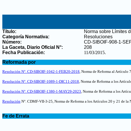
Título:
Norma sobre Límites d
Categoría Normativa:
Resoluciones
Número:
CD-SIBOIF-908-1-SE
La Gaceta, Diario Oficial N°
:
208
Fecha Publicación:
11/03/2015
.
.
Reformada por
.
Resolución N°. CD-SIBOIF-1042-1-FEB20-2018
, Norma de Reforma al Artículo 7
Resolución N°. CD-SIBOIF-1089-1-DIC11-2018
, Norma de Reforma a los Artícul
Resolución N°. CD-SIBOIF-1380-1-MAY29-2023
, Norma de Reforma a los Artícu
Resolución
N°. CDMF-VII-3-25, Norma de Reforma a los Artículos 20 y 21 de la N
.
Fe de Errata
.
.