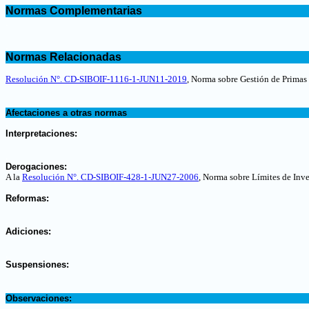
Normas Complementarias
.
.
Normas Relacionadas
.
Resolución N°. CD-SIBOIF-1116-1-JUN11-2019
, Norma sobre Gestión de Primas
.
Afectaciones a otras normas
.
Interpretaciones:
.
Derogaciones:
A la
Resolución N°. CD-SIBOIF-428-1-JUN27-2006
, Norma sobre Límites de Inve
.
Reformas:
.
Adiciones:
.
Suspensiones:
.
Observaciones: