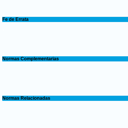
.
Fe de Errata
.
.
Normas Complementarias
.
.
Normas Relacionadas
.