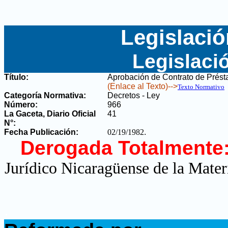
Legislació
Legislaci
Título:
Aprobación de Contrato de Prést
(Enlace al Texto)-->
Texto Normativo
Categoría Normativa:
Decretos - Ley
Número:
966
La Gaceta, Diario Oficial
41
N°
:
Fecha Publicación:
02/19/1982
.
Derogada Totalmente
Jurídico Nicaragüense de la Mater
.