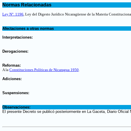
.
Normas Relacionadas
.
Ley N°. 1196
, Ley del Digesto Jurídico Nicaragüense de la Materia Constitucion
.
Afectaciones a otras normas
.
Interpretaciones:
.
Derogaciones:
.
Reformas:
A la
Constituciones Políticas de Nicaragua 1950
.
.
Adiciones:
.
Suspensiones:
.
Observaciones:
El presente Decreto se publicó posteriormente en La Gaceta, Diario Oficial