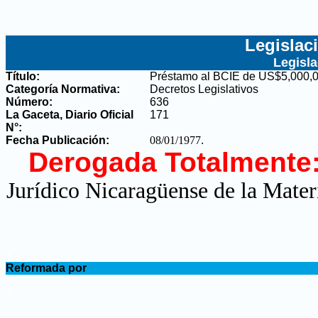
Legislac
Legisl
Título:
Préstamo al BCIE de US$5,000,00
Categoría Normativa:
Decretos Legislativos
Número:
636
La Gaceta, Diario Oficial
171
N°
:
Fecha Publicación:
08/01/1977
.
Derogada Totalmente
Jurídico Nicaragüense de la Mater
.
Reformada por
.