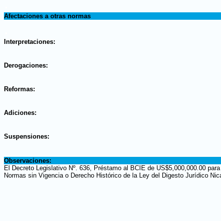
.
Afectaciones a otras normas
.
Interpretaciones:
.
Derogaciones:
.
Reformas:
.
Adiciones:
.
Suspensiones:
.
Observaciones:
El Decreto Legislativo Nº. 636, Préstamo al BCIE de US$5,000,000.00 para C
Normas sin Vigencia o Derecho Histórico de la Ley del Digesto Jurídico Ni