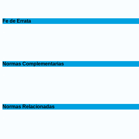
.
Fe de Errata
.
.
Normas Complementarias
.
.
Normas Relacionadas
.