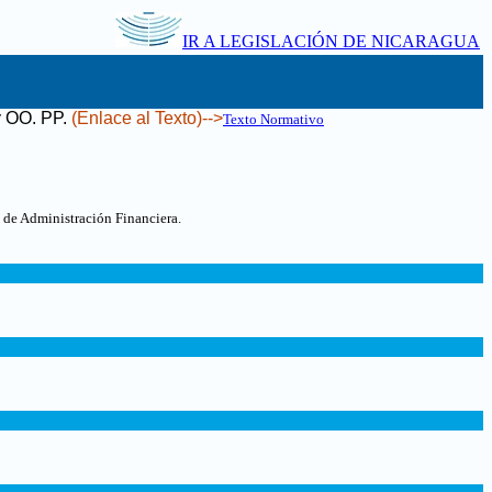
IR A LEGISLACIÓN DE NICARAGUA
y OO. PP
.
(Enlace al Texto)-->
Texto Normativo
 de Administración Financiera.