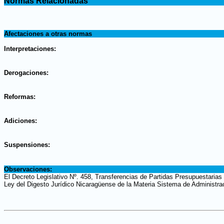
Normas Relacionadas
.
.
Afectaciones a otras normas
.
Interpretaciones:
.
Derogaciones:
.
Reformas:
.
Adiciones:
.
Suspensiones:
.
Observaciones:
El Decreto Legislativo Nº. 458, Transferencias de Partidas Presupuestarias
Ley del Digesto Jurídico Nicaragüense de la Materia Sistema de Administrac