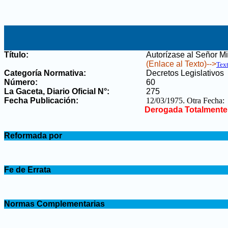
Título:
Autorízase al Señor M
(Enlace al Texto)-->
Tex
Categoría Normativa:
Decretos Legislativos
Número:
60
La Gaceta, Diario Oficial N°
:
275
Fecha Publicación:
12/03/1975
.
Otra Fecha:
Derogada Totalmente
.
Reformada por
.
.
Fe de Errata
.
.
Normas Complementarias
.