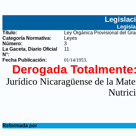
Legislac
Legisl
Título:
Ley Orgánica Provisional del Gra
Categoría Normativa:
Leyes
Número:
3
La Gaceta, Diario Oficial
11
N°
:
Fecha Publicación:
01/14/1953
.
Derogada Totalmente
Jurídico Nicaragüense de la Mate
Nutric
.
Reformada por
.