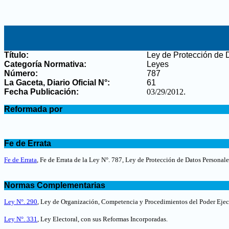
Título:
Ley de Protección de 
Categoría Normativa:
Leyes
Número:
787
La Gaceta, Diario Oficial N°
:
61
Fecha Publicación:
03/29/2012
.
.
Reformada por
.
.
Fe de Errata
.
Fe de Errata
, Fe de Errata de la Ley N°. 787, Ley de Protección de Datos Personale
.
Normas Complementarias
.
Ley N°. 290
, Ley de Organización, Competencia y Procedimientos del Poder Eje
Ley N°. 331
, Ley Electoral, con sus Reformas Incorporadas.