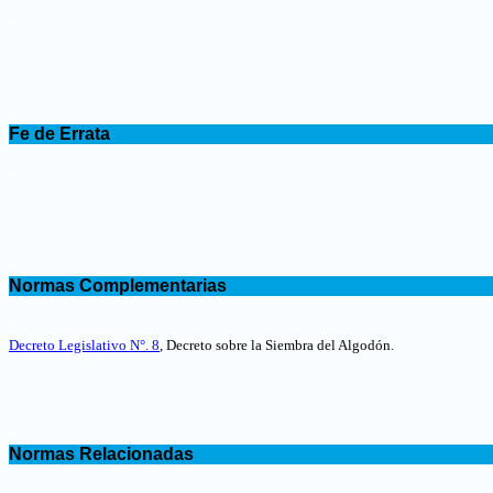
.
.
Fe de Errata
.
.
Normas Complementarias
.
Decreto Legislativo N°. 8
,
Decreto sobre la Siembra del Algodón
.
.
Normas Relacionadas
.