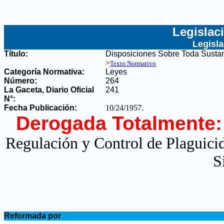
Legislac
Legisl
Título:
Disposiciones Sobre Toda Sustanc
>
Texto Normativo
Categoría Normativa:
Leyes
Número:
264
La Gaceta, Diario Oficial
241
N°
:
Fecha Publicación:
10/24/1957
.
Derogada Totalmente:
Regulación y Control de Plaguicid
S
.
Reformada por