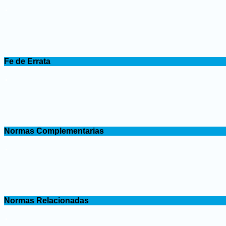
.
.
Fe de Errata
.
.
Normas Complementarias
.
.
Normas Relacionadas
.