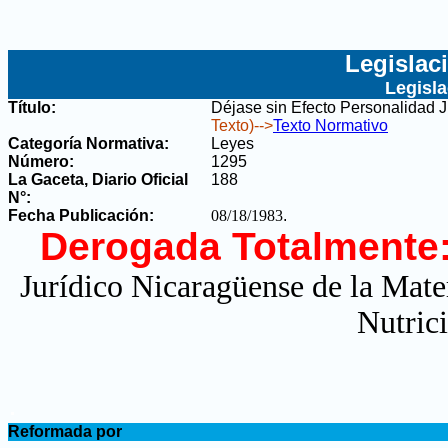
Legislac
Legisl
Título:
Déjase sin Efecto Personalidad 
Texto)-->
Texto Normativo
Categoría Normativa:
Leyes
Número:
1295
La Gaceta, Diario Oficial
188
N°
:
Fecha Publicación:
08/18/1983
.
Derogada Totalmente
Jurídico Nicaragüense de la Mate
Nutric
.
Reformada por