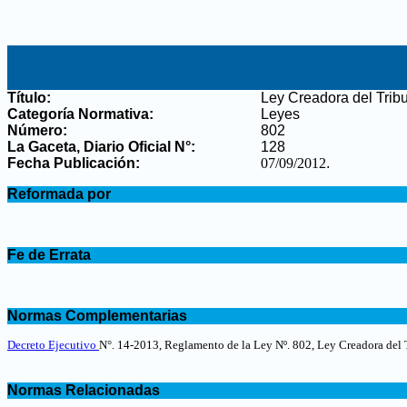
Título:
Ley Creadora del Tribu
Categoría Normativa:
Leyes
Número:
802
La Gaceta, Diario Oficial N°
:
128
Fecha Publicación:
07/09/2012
.
.
Reformada por
.
.
Fe de Errata
.
.
Normas Complementarias
.
Decreto Ejecutivo
N°. 14-2013, Reglamento de la Ley Nº. 802, Ley Creadora del 
.
Normas Relacionadas
.