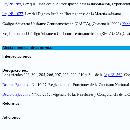
Ley N°. 265
, Ley que Establece el Autodespacho para la Importación, Exportaci
Ley N°. 1077
, Ley del Digesto Jurídico Nicaragüense de la Materia Aduanas.
Código Aduanero Uniforme Centroamericano (CAUCA), (Guatemala, 2008).
Ver 
Reglamento del Código Aduanero Uniforme Centroamericano (RECAUCA) (Guat
.
Afectaciones a otras normas
.
Interpretaciones:
.
Derogaciones:
Los artículos 203, 204, 205, 206, 207, 208, 209, 210 y 211 de la
Ley N°. 562
, Có
Decreto Ejecutivo
N°. 16-97, Reglamento de Funciones de la Comisión Nacional 
Decreto Ejecutivo
N°. 05-2012, Vigencia de las Funciones y Competencia de la 
.
Reformas:
.
Adiciones:
.