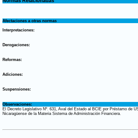
Normas Relacionadas
.
.
Afectaciones a otras normas
.
Interpretaciones:
.
Derogaciones:
.
Reformas:
.
Adiciones:
.
Suspensiones:
.
Observaciones:
El Decreto Legislativo Nº. 631, Aval del Estado al BCIE por Préstamo de U
Nicaragüense de la Materia Sistema de Administración Financiera.