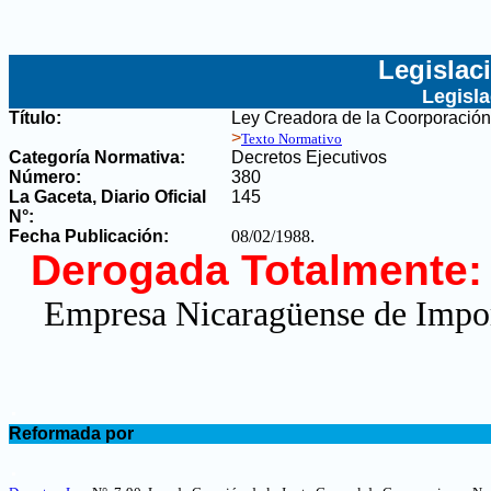
Legislac
Legisl
Título:
Ley Creadora de la Coorporació
>
Texto Normativo
Categoría Normativa:
Decretos Ejecutivos
Número:
380
La Gaceta, Diario Oficial
145
N°
:
Fecha Publicación:
08/02/1988
.
Derogada Totalmente:
Empresa Nicaragüense de Impo
.
Reformada por
.