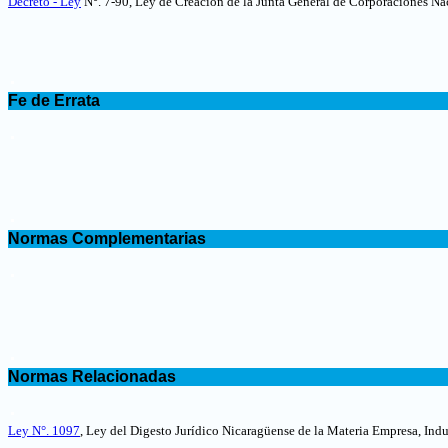
Decreto - Ley
N°. 7-90, Ley de Creación de la Junta General de Corporaciones Na
.
Fe de Errata
.
.
Normas Complementarias
.
.
Normas Relacionadas
.
Ley N°. 1097
, Ley del Digesto Jurídico Nicaragüense de la Materia Empresa, Indu