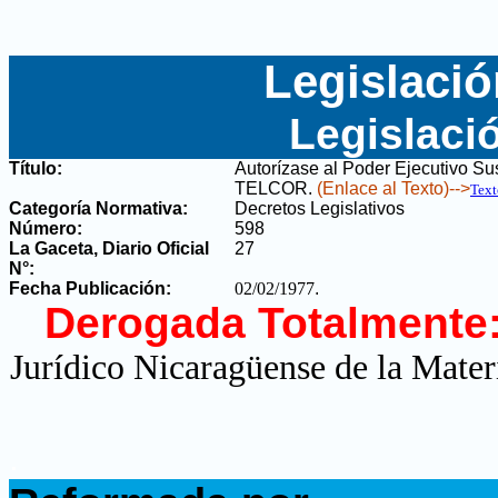
Legislació
Legislaci
Título:
Autorízase al Poder Ejecutivo Su
TELCOR
.
(Enlace al Texto)-->
Text
Categoría Normativa:
Decretos Legislativos
Número:
598
La Gaceta, Diario Oficial
27
N°
:
Fecha Publicación:
02/02/1977
.
Derogada Totalmente
Jurídico Nicaragüense de la Mater
.