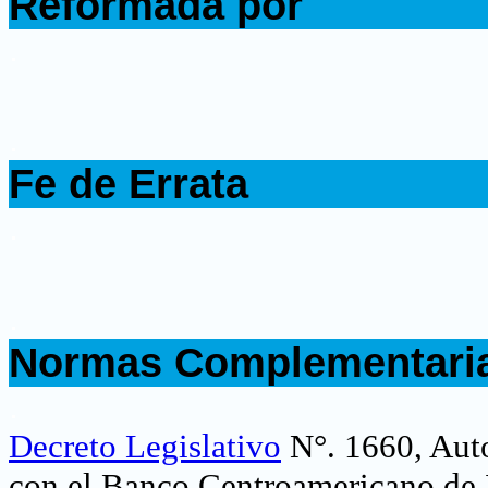
Reformada por
.
.
Fe de Errata
.
.
Normas Complementari
.
Decreto Legislativo
N°. 1660, Auto
con el Banco Centroamericano de 