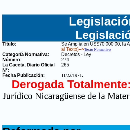
Legislació
Legislaci
Título:
Se Amplía en US$70,000.00, la Au
al Texto)-->
Texto Normativo
Categoría Normativa:
Decretos - Ley
Número:
274
La Gaceta, Diario Oficial
265
N°
:
Fecha Publicación:
11/22/1971
.
Derogada Totalmente
Jurídico Nicaragüense de la Mater
.