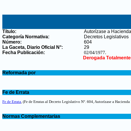
Título:
Autorízase a Hacienda 
Categoría Normativa:
Decretos Legislativos
Número:
604
La Gaceta, Diario Oficial N°
:
29
Fecha Publicación:
02/04/1977
.
Derogada Totalmente
.
Reformada por
.
.
Fe de Errata
.
Fe de Errata
,
(Fe de Erratas al Decreto Legislativo N°. 604, Autorízase a Hacienda
.
Normas Complementarias
.