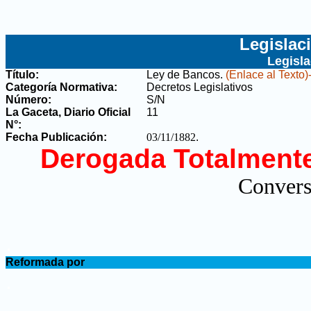
Legislac
Legisl
Título:
Ley de Bancos
.
(Enlace al Texto)
Categoría Normativa:
Decretos Legislativos
Número:
S/N
La Gaceta, Diario Oficial
11
N°
:
Fecha Publicación:
03/11/1882
.
Derogada Totalment
Convers
.
Reformada por
.