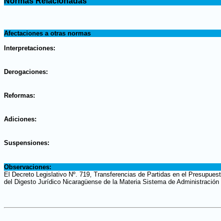
Normas Relacionadas
.
.
Afectaciones a otras normas
.
Interpretaciones:
.
Derogaciones:
.
Reformas:
.
Adiciones:
.
Suspensiones:
.
Observaciones:
El Decreto Legislativo Nº. 719, Transferencias de Partidas en el Presupues
del Digesto Jurídico Nicaragüense de la Materia Sistema de Administración 