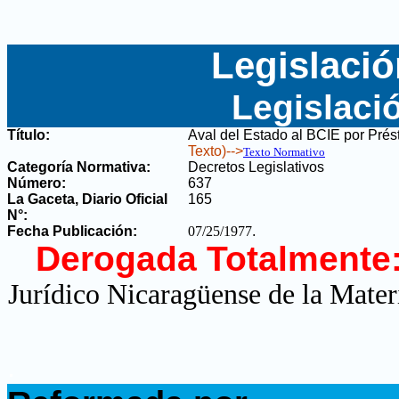
Legislació
Legislaci
Título:
Aval del Estado al BCIE por Pré
Texto)-->
Texto Normativo
Categoría Normativa:
Decretos Legislativos
Número:
637
La Gaceta, Diario Oficial
165
N°
:
Fecha Publicación:
07/25/1977
.
Derogada Totalmente
Jurídico Nicaragüense de la Mater
.