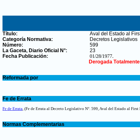
Título:
Aval del Estado al Fir
Categoría Normativa:
Decretos Legislativos
Número:
599
La Gaceta, Diario Oficial N°
:
23
Fecha Publicación:
01/28/1977
.
Derogada Totalmente
.
Reformada por
.
.
Fe de Errata
.
Fe de Errata
,
(Fe de Errata al Decreto Legislativo N°. 599, Aval del Estado al Firs
.
Normas Complementarias
.