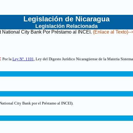
Legislación de Nicaragua
Legislación Relacionada
st National City Bank Por Préstamo al INCEI
.
(Enlace al Texto)--
:
Por la
Ley N°. 1101
, Ley del Digesto Jurídico Nicaragüense de la Materia Sistema
t National City Bank por el Préstamo al INCEI)
.