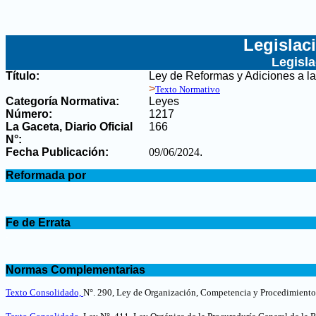
Legislac
Legisl
Título:
Ley de Reformas y Adiciones a la
>
Texto Normativo
Categoría Normativa:
Leyes
Número:
1217
La Gaceta, Diario Oficial
166
N°
:
Fecha Publicación:
09/06/2024
.
.
Reformada por
.
.
Fe de Errata
.
.
Normas Complementarias
.
Texto Consolidado,
N°. 290, Ley de Organización, Competencia y Procedimientos