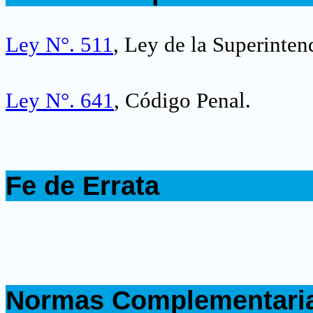
.
Ley N°. 511
, Ley de la Superinten
Ley N°. 641
, Código Penal.
.
Fe de Errata
.
.
Normas Complementari