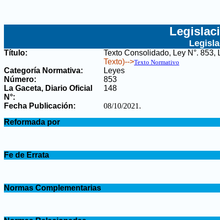
Legislac
Legisl
Título:
Texto Consolidado, Ley N°. 853, L
Texto)-->
Texto Normativo
Categoría Normativa:
Leyes
Número:
853
La Gaceta, Diario Oficial
148
N°
:
Fecha Publicación:
08/10/2021
.
.
Reformada por
.
.
Fe de Errata
.
.
Normas Complementarias
.
.