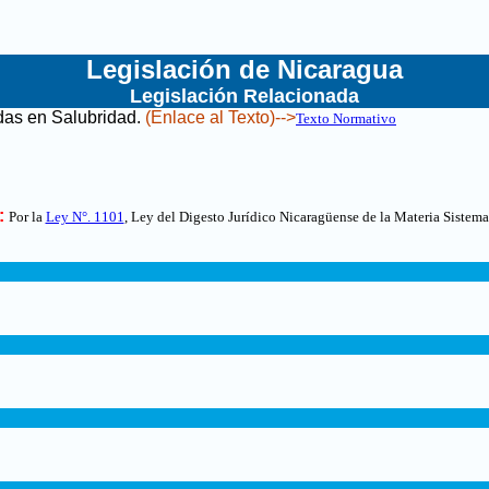
Legislación de Nicaragua
Legislación Relacionada
idas en Salubridad
.
(Enlace al Texto)-->
Texto Normativo
:
Por la
Ley N°. 1101
, Ley del Digesto Jurídico Nicaragüense de la Materia Sistema