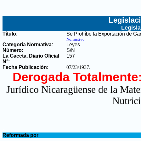
Legislac
Legisl
Título:
Se Prohíbe la Exportación de Ga
Normativo
Categoría Normativa:
Leyes
Número:
S/N
La Gaceta, Diario Oficial
157
N°
:
Fecha Publicación:
07/23/1937
.
Derogada Totalmente
Jurídico Nicaragüense de la Mate
Nutric
.
Reformada por