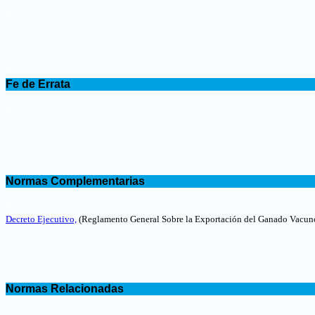
.
.
Fe de Errata
.
.
Normas Complementarias
.
Decreto Ejecutivo,
(Reglamento General Sobre la Exportación del Ganado Vacuno
.
Normas Relacionadas
.