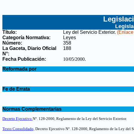
Legislac
Legisl
Título:
Ley del Servicio Exterior
.
(Enlace 
Categoría Normativa:
Leyes
Número:
358
La Gaceta, Diario Oficial
188
N°
:
Fecha Publicación:
10/05/2000
.
.
Reformada por
.
.
Fe de Errata
.
.
Normas Complementarias
.
Decreto Ejecutivo
N°. 128-2000, Reglamento de la Ley del Servicio Exterior.
Texto Consolidado,
Decreto Ejecutivo N°. 128-2000, Reglamento de la Ley del Se