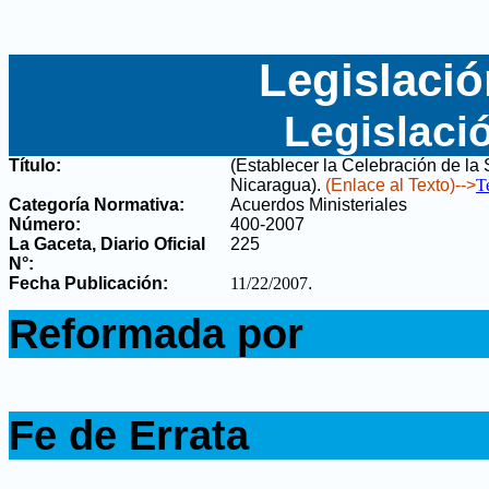
Legislació
Legislaci
Título:
(Establecer la Celebración de l
Nicaragua)
.
(Enlace al Texto)-->
T
Categoría Normativa:
Acuerdos Ministeriales
Número:
400-2007
La Gaceta, Diario Oficial
225
N°
:
Fecha Publicación:
11/22/2007
.
.
Reformada por
.
.
Fe de Errata
.