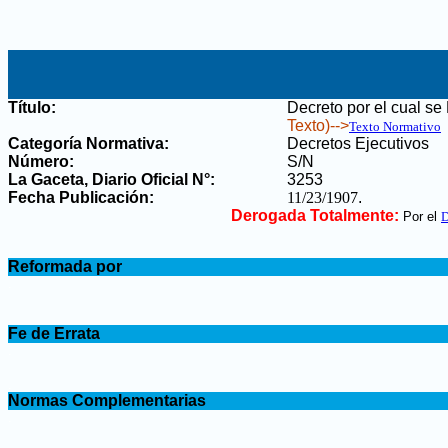
Título:
Decreto por el cual se
Texto)-->
Texto Normativo
Categoría Normativa:
Decretos Ejecutivos
Número:
S/N
La Gaceta, Diario Oficial N°
:
3253
Fecha Publicación:
11/23/1907
.
Derogada Totalmente:
Por el
D
.
Reformada por
.
.
Fe de Errata
.
.
Normas Complementarias
.