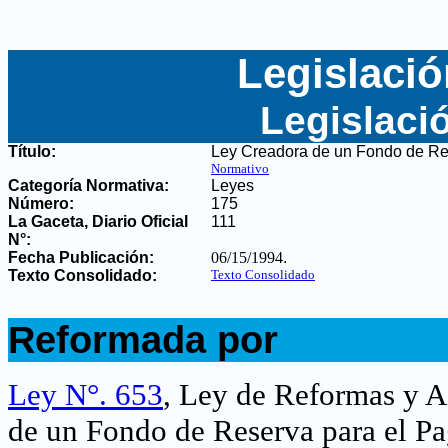
Legislació
Legislaci
Título:
Ley Creadora de un Fondo de Re
Normativo
Categoría Normativa:
Leyes
Número:
175
La Gaceta, Diario Oficial
111
N°
:
Fecha Publicación:
06/15/1994
.
Texto Consolidado:
Texto Consolidado
.
Reformada por
.
Ley N°. 653
, Ley de Reformas y A
de un Fondo de Reserva para el Pa