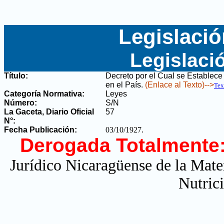
Legislació
Legislaci
Título:
Decreto por el Cual se Establec
en el País
.
(Enlace al Texto)-->
Tex
Categoría Normativa:
Leyes
Número:
S/N
La Gaceta, Diario Oficial
57
N°
:
Fecha Publicación:
03/10/1927
.
Derogada Totalmente
Jurídico Nicaragüense de la Mate
Nutric