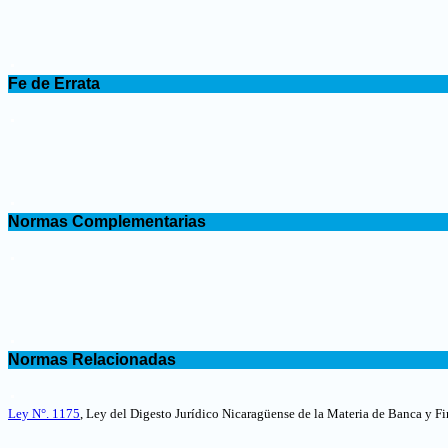
.
Fe de Errata
.
.
Normas Complementarias
.
.
Normas Relacionadas
.
Ley N°. 1175
, Ley del Digesto Jurídico Nicaragüense de la Materia de Banca y Fi