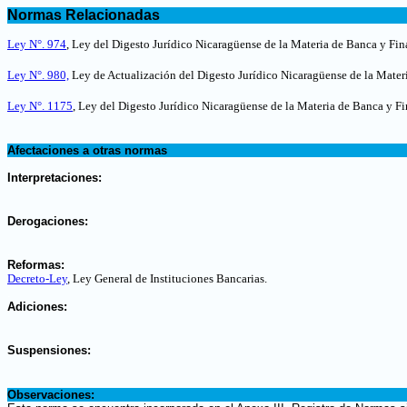
.
Normas Relacionadas
.
Ley N°. 974
, Ley del Digesto Jurídico Nicaragüense de la Materia de Banca y Fin
Ley N°. 980,
Ley de Actualización del Digesto Jurídico Nicaragüense de la Mater
Ley N°. 1175
, Ley del Digesto Jurídico Nicaragüense de la Materia de Banca y Fi
.
Afectaciones a otras normas
.
Interpretaciones:
.
Derogaciones:
.
Reformas:
Decreto-Ley
, Ley General de Instituciones Bancarias
.
.
Adiciones:
.
Suspensiones:
.
Observaciones: