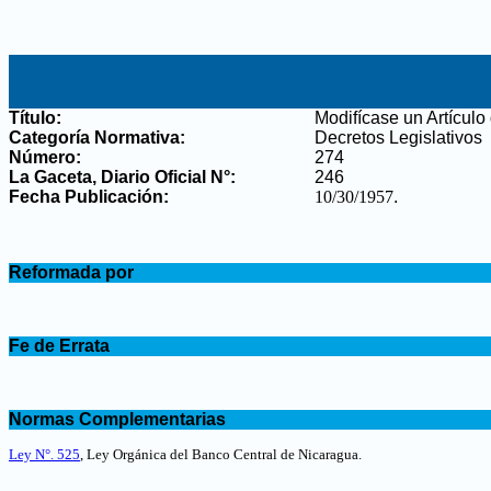
Título:
Modifícase un Artículo
Categoría Normativa:
Decretos Legislativos
Número:
274
La Gaceta, Diario Oficial N°
:
246
Fecha Publicación:
10/30/1957
.
.
Reformada por
.
.
Fe de Errata
.
.
Normas Complementarias
.
Ley N°. 525
, Ley Orgánica del Banco Central de Nicaragua
.