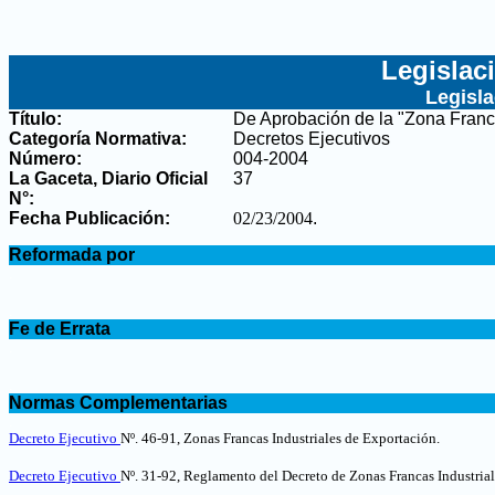
Legislac
Legisl
Título:
De Aprobación de la "Zona Franca 
Categoría Normativa:
Decretos Ejecutivos
Número:
004-2004
La Gaceta, Diario Oficial
37
N°
:
Fecha Publicación:
02/23/2004
.
.
Reformada por
.
.
Fe de Errata
.
.
Normas Complementarias
.
Decreto Ejecutivo
Nº. 46-91, Zonas Francas Industriales de Exportación.
Decreto Ejecutivo
Nº. 31-92, Reglamento del Decreto de Zonas Francas Industrial