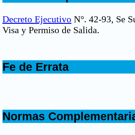
.
Decreto Ejecutivo
N°. 42-93, Se S
Visa y Permiso de Salida.
.
Fe de Errata
.
.
Normas Complementari
.