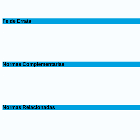
.
Fe de Errata
.
.
Normas Complementarias
.
.
Normas Relacionadas
.