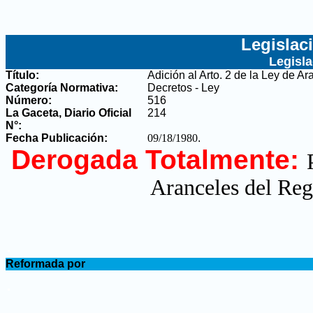
Legislac
Legisl
Título:
Adición al Arto. 2 de la Ley de A
Categoría Normativa:
Decretos - Ley
Número:
516
La Gaceta, Diario Oficial
214
N°
:
Fecha Publicación:
09/18/1980
.
Derogada Totalmente:
Aranceles del Reg
.
Reformada por
.