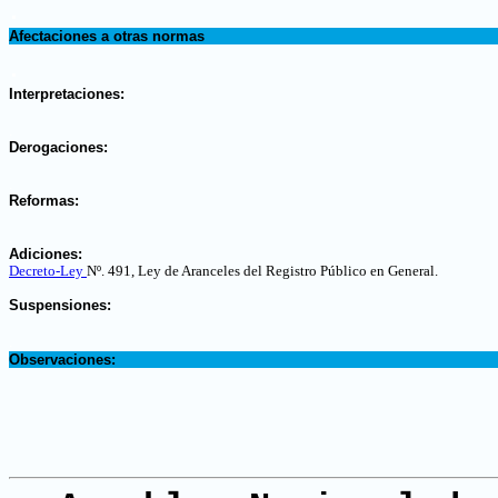
.
Afectaciones a otras normas
.
Interpretaciones:
.
Derogaciones:
.
Reformas:
.
Adiciones:
Decreto-Ley
Nº. 491, Ley de Aranceles del Registro Público en General.
.
Suspensiones:
.
Observaciones: