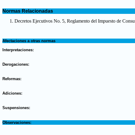
.
Normas Relacionadas
.
Decretos Ejecutivos No. 5, Reglamento del Impuesto de Consu
.
Afectaciones a otras normas
.
Interpretaciones:
.
Derogaciones:
.
Reformas:
.
Adiciones:
.
Suspensiones:
.
Observaciones: