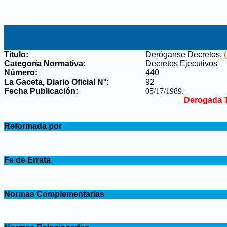
Título:
Deróganse Decretos
.
Categoría Normativa:
Decretos Ejecutivos
Número:
440
La Gaceta, Diario Oficial N°
:
92
Fecha Publicación:
05/17/1989
.
Derogada T
.
Reformada por
.
.
Fe de Errata
.
.
Normas Complementarias
.
.