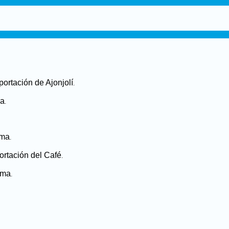
ortación de Ajonjolí
.
ma
.
rma
.
ortación del Café
.
rma
.