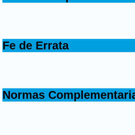
.
.
Fe de Errata
.
.
Normas Complementari
.
.