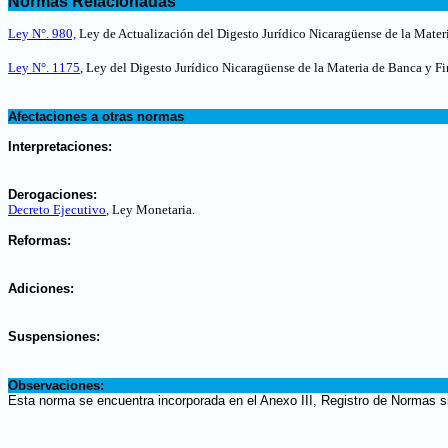
Normas Relacionadas
.
Ley N°. 980,
Ley de Actualización del Digesto Jurídico Nicaragüense de la Mater
Ley N°. 1175
, Ley del Digesto Jurídico Nicaragüense de la Materia de Banca y Fi
.
Afectaciones a otras normas
.
Interpretaciones:
.
Derogaciones:
Decreto Ejecutivo
, Ley Monetaria
.
.
Reformas:
.
Adiciones:
.
Suspensiones:
.
Observaciones:
Esta norma se encuentra incorporada en el Anexo III, Registro de Normas s