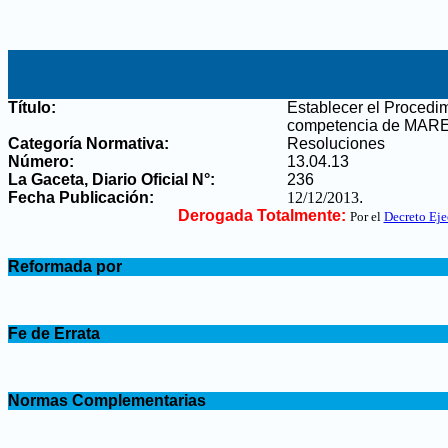
Título:
Establecer el Procedim
competencia de MAR
Categoría Normativa:
Resoluciones
Número:
13.04.13
La Gaceta, Diario Oficial N°
:
236
Fecha Publicación:
12/12/2013
.
Derogada Totalmente:
Por el
Decreto Eje
.
Reformada por
.
.
Fe de Errata
.
.
Normas Complementarias
.