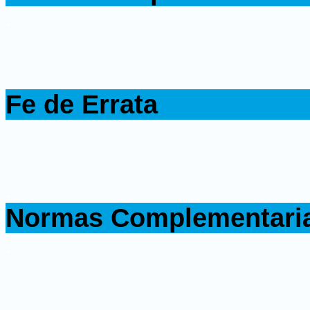
.
.
Fe de Errata
.
.
Normas Complementari
.
.