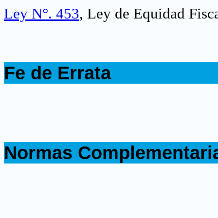
Ley N°. 453
, Ley de Equidad Fisca
.
Fe de Errata
.
.
Normas Complementari
.
.