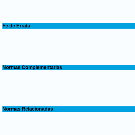
.
Fe de Errata
.
.
Normas Complementarias
.
.
Normas Relacionadas
.