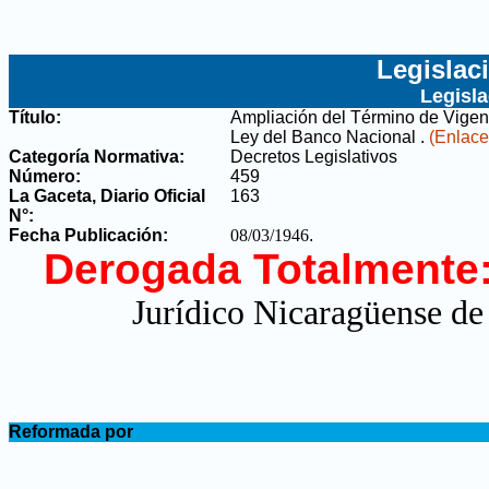
Legislac
Legisl
Título:
Ampliación del Término de Vigenc
Ley del Banco Nacional
.
(Enlace
Categoría Normativa:
Decretos Legislativos
Número:
459
La Gaceta, Diario Oficial
163
N°
:
Fecha Publicación:
08/03/1946
.
Derogada Totalmente
Jurídico Nicaragüense de
.
Reformada por
.