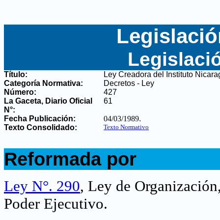
Legislació
Legislaci
Título:
Ley Creadora del Instituto Nicar
Categoría Normativa:
Decretos - Ley
Número:
427
La Gaceta, Diario Oficial
61
N°
:
Fecha Publicación:
04/03/1989
.
Texto Consolidado:
Texto Normativo
.
Reformada por
.
Ley N°. 290
, Ley de Organización
Poder Ejecutivo
.