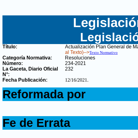
Legislació
Legislaci
Título:
Actualización Plan General de Ma
al Texto)-->
Texto Normativo
Categoría Normativa:
Resoluciones
Número:
234-2021
La Gaceta, Diario Oficial
232
N°
:
Fecha Publicación:
12/16/2021
.
.
Reformada por
.
.
Fe de Errata
.