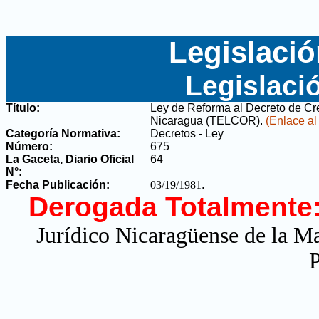
Legislació
Legislaci
Título:
Ley de Reforma al Decreto de Cr
Nicaragua (TELCOR)
.
(Enlace al
Categoría Normativa:
Decretos - Ley
Número:
675
La Gaceta, Diario Oficial
64
N°
:
Fecha Publicación:
03/19/1981
.
Derogada Totalmente
Jurídico Nicaragüense de la M
P