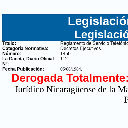
Legislació
Legislaci
Título:
Reglamento de Servicio Telefóni
Categoría Normativa:
Decretos Ejecutivos
Número:
1450
La Gaceta, Diario Oficial
112
N°
:
Fecha Publicación:
06/08/1984
.
Derogada Totalmente
Jurídico Nicaragüense de la M
P
.