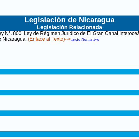
Legislación de Nicaragua
Legislación Relacionada
ey N°. 800, Ley de Régimen Jurídico de El Gran Canal Interoce
e Nicaragua
.
(Enlace al Texto)-->
Texto Normativo