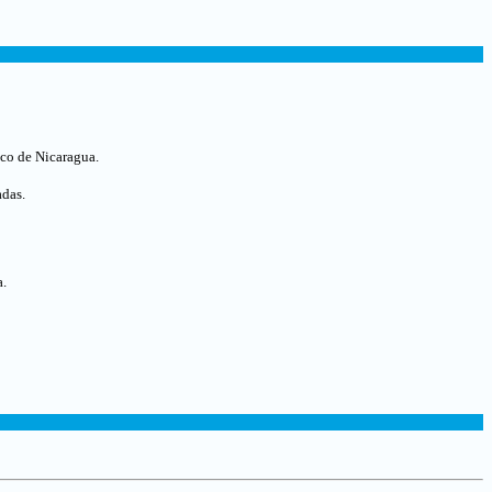
ico de Nicaragua
.
adas.
a.