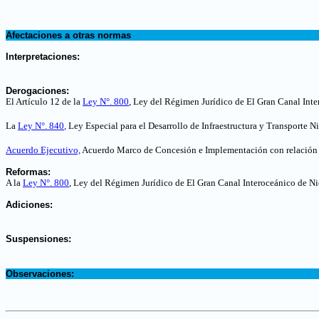
.
.
Afectaciones a otras normas
.
Interpretaciones:
.
Derogaciones:
El Artículo 12 de la
Ley N°. 800
,
Ley del Régimen Jurídico de El Gran Canal Inte
La
Ley N°. 840
,
Ley Especial para el Desarrollo de Infraestructura y Transporte N
Acuerdo Ejecutivo,
Acuerdo Marco de Concesión e Implementación con relación a
.
Reformas:
A la
Ley N°. 800
, Ley del Régimen Jurídico de El Gran Canal Interoceánico de Ni
.
Adiciones:
.
Suspensiones:
.
Observaciones: